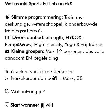
Wat maakt Sports Fit Lab uniek?
🧠 
Slimme programmering:
 Train met 
deskundige, wetenschappelijk onderbouwde 
trainingsschema’s.
🧘‍♀️ 
Divers aanbod:
 Strength, HYROX, 
Pump&Grow, High Intensity, Yoga & vrij trainen 
👥 
Kleine groepen:
 Max 12 personen, dus volle 
aandacht EN begeleiding
'In 6 weken voel ik me sterker en 
zelfverzekerder dan ooit'! – Mark, 38
💥 Wat ontvang je?
🗓️ 
Start wanneer jij wilt